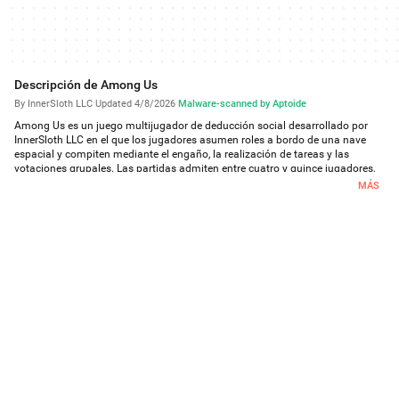
Descripción de Among Us
By InnerSloth LLC
·
Updated 4/8/2026
·
Malware-scanned by Aptoide
Among Us es un juego multijugador de deducción social desarrollado por
InnerSloth LLC en el que los jugadores asumen roles a bordo de una nave
espacial y compiten mediante el engaño, la realización de tareas y las
votaciones grupales. Las partidas admiten entre cuatro y quince jugadores,
lo que genera dinámicas de grupo variables según el número de
MÁS
participantes.
El juego divide a los participantes en dos roles opuestos con objetivos
fundamentalmente distintos. La mayoría de los jugadores son asignados
como tripulantes, cuyo objetivo principal es completar una serie de tareas
que preparan la nave espacial para el despegue, al tiempo que identifican y
eliminan a un impostor escondido entre ellos. Esta doble responsabilidad
genera una tensión constante entre el avance hacia el despegue y la
necesidad de supervivencia de descubrir qué jugador está actuando en su
contra.
El impostor se enfrenta a una estructura de objetivos inversa, trabajando
para sabotear las tareas que los tripulantes intentan completar y
obstaculizar la preparación de la nave. Más allá del sabotaje, el impostor
también intenta eliminar tripulantes sin ser descubierto, añadiendo un