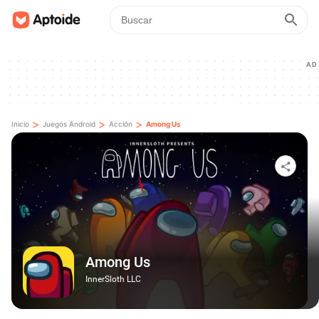
AD
>
>
>
Inicio
Juegos Android
Acción
Among Us
Among Us
InnerSloth LLC