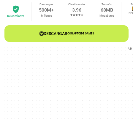
Descargas
Clasificación
Tamaño
E
500M+
3.96
68MB
PE
Millones
Megabytes
De confianza
DESCARGAR
CON APTOIDE GAMES
AD